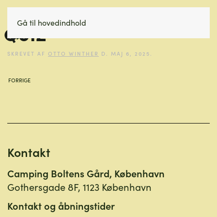
QUIZ
Gå til hovedindhold
SKREVET AF
OTTO WINTHER
D.
MAJ 6, 2025
.
FORRIGE
Kontakt
Camping Boltens Gård, København
Gothersgade 8F, 1123 København
Kontakt og åbningstider