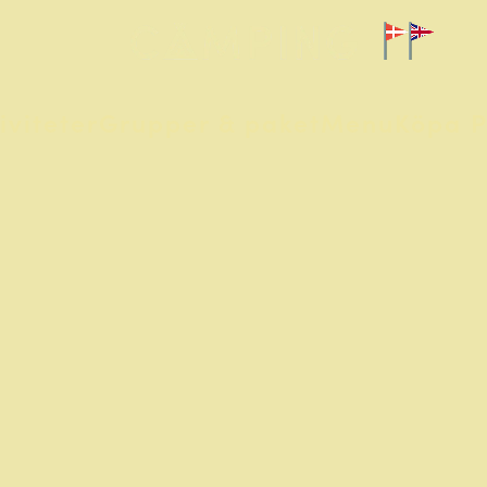
iviteter
Grupper & paket
Menu
Köpa P